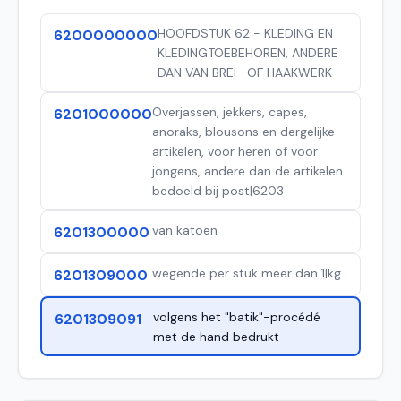
HOOFDSTUK 62 - KLEDING EN
6200000000
KLEDINGTOEBEHOREN, ANDERE
DAN VAN BREI- OF HAAKWERK
Overjassen, jekkers, capes,
6201000000
anoraks, blousons en dergelijke
artikelen, voor heren of voor
jongens, andere dan de artikelen
bedoeld bij post|6203
van katoen
6201300000
wegende per stuk meer dan 1|kg
6201309000
volgens het "batik"-procédé
6201309091
met de hand bedrukt