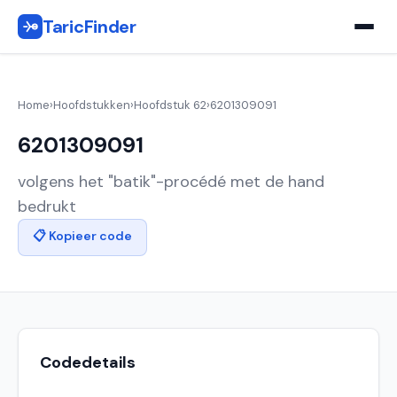
TaricFinder
Home
›
Hoofdstukken
›
Hoofdstuk 62
›
6201309091
6201309091
volgens het "batik"-procédé met de hand
bedrukt
📋 Kopieer code
Codedetails