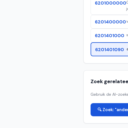
6201000000
6201400000
6201401000
6201401090
Zoek gerelate
Gebruik de AI-zoeke
🔍 Zoek: "ande