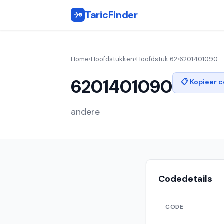
TaricFinder
Home
›
Hoofdstukken
›
Hoofdstuk 62
›
6201401090
6201401090
📋 Kopieer 
andere
Codedetails
CODE