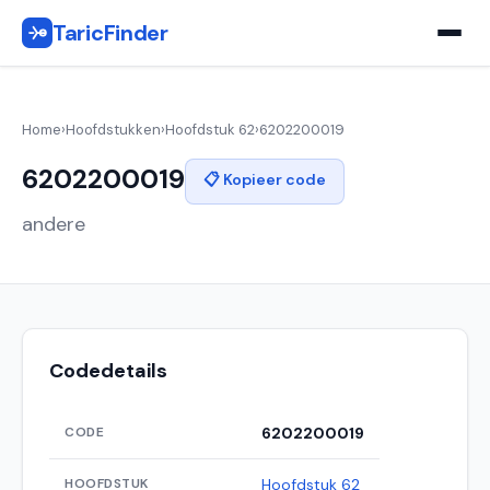
TaricFinder
Home
›
Hoofdstukken
›
Hoofdstuk 62
›
6202200019
6202200019
📋 Kopieer code
andere
Codedetails
CODE
6202200019
HOOFDSTUK
Hoofdstuk 62