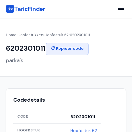
TaricFinder
Home
›
Hoofdstukken
›
Hoofdstuk 62
›
6202301011
6202301011
📋 Kopieer code
parka's
Codedetails
CODE
6202301011
HOOFDSTUK
Hoofdstuk 62