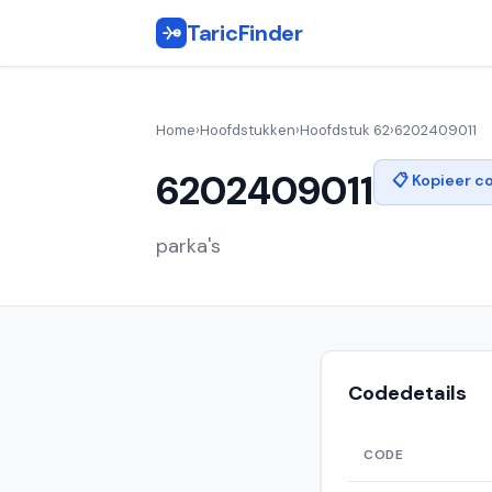
TaricFinder
Home
›
Hoofdstukken
›
Hoofdstuk 62
›
6202409011
6202409011
📋 Kopieer c
parka's
Codedetails
CODE