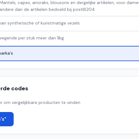
Mantels, capes, anoraks, blousons en dergelijke artikelen, voor dame
andere dan de artikelen bedoeld bij post|6204
van synthetische of kunstmatige vezels
wegende per stuk meer dan 1|kg
parka's
erde codes
r om vergelijkbare producten te vinden
's"