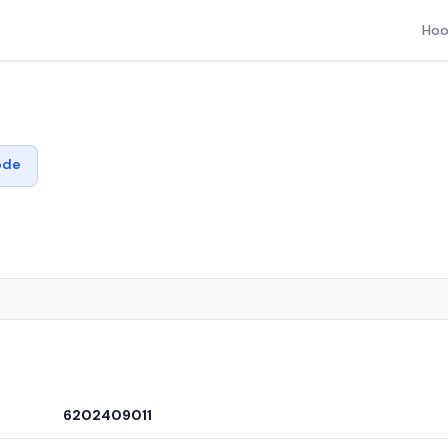
Hoo
ode
6202409011