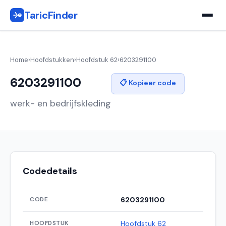
TaricFinder
Home
›
Hoofdstukken
›
Hoofdstuk 62
›
6203291100
6203291100
📋 Kopieer code
werk- en bedrijfskleding
Codedetails
CODE
6203291100
HOOFDSTUK
Hoofdstuk 62