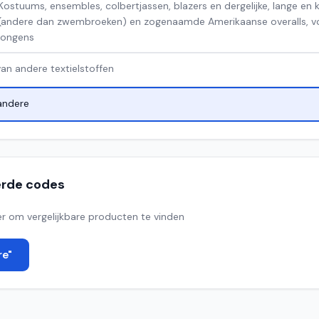
Kostuums, ensembles, colbertjassen, blazers en dergelijke, lange en 
(andere dan zwembroeken) en zogenaamde Amerikaanse overalls, vo
jongens
van andere textielstoffen
andere
erde codes
r om vergelijkbare producten te vinden
re"