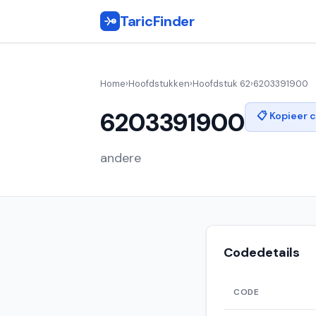
TaricFinder
Home
›
Hoofdstukken
›
Hoofdstuk 62
›
6203391900
6203391900
📋 Kopieer 
andere
Codedetails
CODE