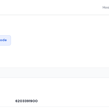
Hoo
code
6203391900