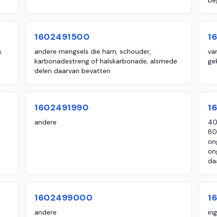
be
1602491500
1
s
andere mengsels die ham, schouder,
va
karbonadestreng of halskarbonade, alsmede
gek
delen daarvan bevatten
1602491990
1
andere
40
80
on
on
da
1602499000
1
andere
in