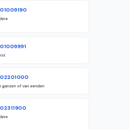
601009190
dere
601009991
rst
602201000
n ganzen of van eenden
602311900
dere