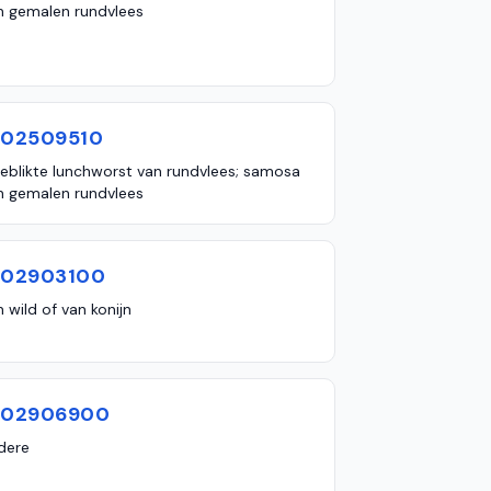
n gemalen rundvlees
602509510
geblikte lunchworst van rundvlees; samosa
n gemalen rundvlees
602903100
 wild of van konijn
602906900
dere