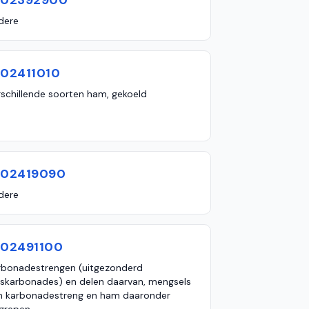
602392900
dere
602411010
rschillende soorten ham, gekoeld
602419090
dere
602491100
rbonadestrengen (uitgezonderd
lskarbonades) en delen daarvan, mengsels
n karbonadestreng en ham daaronder