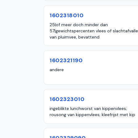
1602318010
25|of meer doch minder dan
57|gewichtspercenten vlees of slachtafvalle
van pluimvee, bevattend
1602321190
andere
1602323010
ingeblikte lunchworst van kippenvlees;
rousong van kippenvlees; kleefrijst met kip