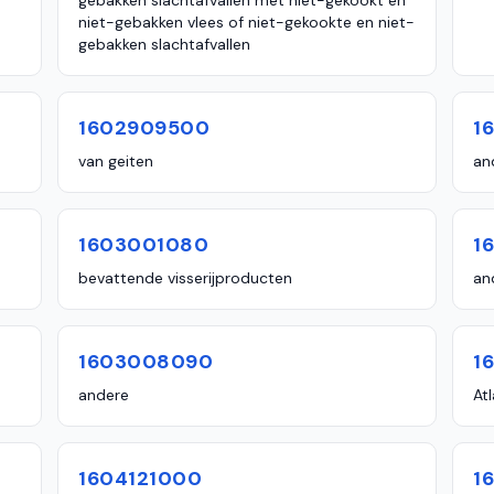
gebakken slachtafvallen met niet-gekookt en
niet-gebakken vlees of niet-gekookte en niet-
gebakken slachtafvallen
1602909500
1
van geiten
an
1603001080
1
bevattende visserijproducten
an
1603008090
1
andere
At
1604121000
1