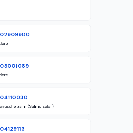
602909900
dere
603001089
dere
604110030
lantische zalm (Salmo salar)
604129113