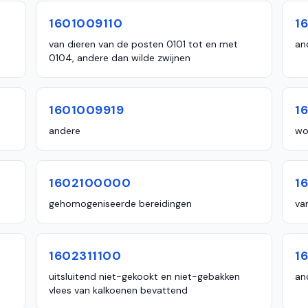
1601009110
1
van dieren van de posten 0101 tot en met
an
0104, andere dan wilde zwijnen
1601009919
1
andere
wo
1602100000
1
gehomogeniseerde bereidingen
va
1602311100
1
uitsluitend niet-gekookt en niet-gebakken
an
vlees van kalkoenen bevattend