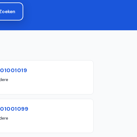
Zoeken
601001019
dere
601001099
dere