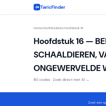
TaricFinder
Home
›
Hoofdstukken
›
Hoofdstuk 16
Hoofdstuk 16 — B
SCHAALDIEREN, V
ONGEWERVELDE W
80 codes · Zoek direct met AI →
Zoek een sp