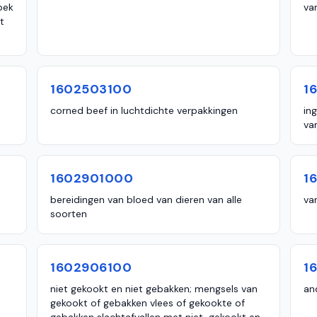
pek
va
t
1602503100
1
corned beef in luchtdichte verpakkingen
in
va
1602901000
1
bereidingen van bloed van dieren van alle
van
soorten
1602906100
1
niet gekookt en niet gebakken; mengsels van
an
gekookt of gebakken vlees of gekookte of