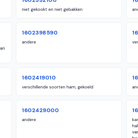
1602392100
1
niet gekookt en niet gebakken
an
1602398590
1
andere
ve
van
1602419010
1
verschillende soorten ham, gekoeld
an
1602429000
1
andere
ka
ha
va