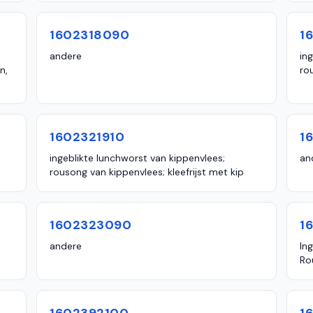
1602318090
1
andere
in
n,
ro
1602321910
1
ingeblikte lunchworst van kippenvlees;
an
rousong van kippenvlees; kleefrijst met kip
1602323090
1
andere
In
Ro