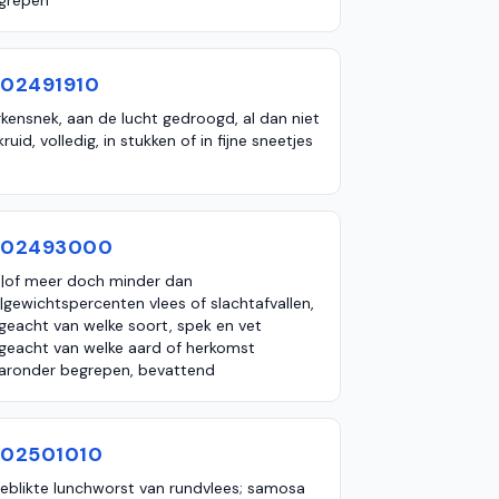
grepen
602491910
rkensnek, aan de lucht gedroogd, al dan niet
ruid, volledig, in stukken of in fijne sneetjes
602493000
|of meer doch minder dan
|gewichtspercenten vlees of slachtafvallen,
geacht van welke soort, spek en vet
geacht van welke aard of herkomst
aronder begrepen, bevattend
602501010
geblikte lunchworst van rundvlees; samosa