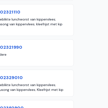
602321110
geblikte lunchworst van kippenvlees;
usong van kippenvlees; kleefrijst met kip
602321990
dere
602329010
geblikte lunchworst van kippenvlees;
usong van kippenvlees; Kleefrijst met kip