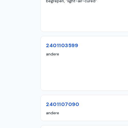
begrepen, "light-air-cured"
2401103599
andere
2401107090
andere