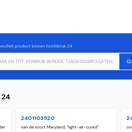
pecifiek product binnen hoofdstuk 24
 24
2401103520
2
der
van de soort Maryland, "light-air-cured"
oo