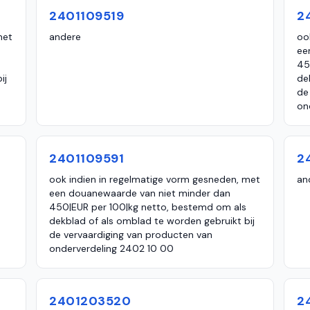
2401109519
2
met
andere
oo
ee
45
ij
de
de
on
2401109591
2
ook indien in regelmatige vorm gesneden, met
an
een douanewaarde van niet minder dan
450|EUR per 100|kg netto, bestemd om als
dekblad of als omblad te worden gebruikt bij
de vervaardiging van producten van
onderverdeling 2402 10 00
2401203520
2