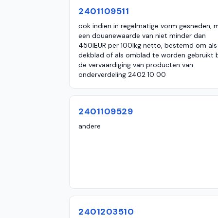
2401109511
ook indien in regelmatige vorm gesneden, 
een douanewaarde van niet minder dan
450|EUR per 100|kg netto, bestemd om als
dekblad of als omblad te worden gebruikt b
de vervaardiging van producten van
onderverdeling 2402 10 00
2401109529
andere
2401203510