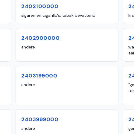
2402100000
2
sigaren en cigarillo's, tabak bevattend
kr
2402900000
2
andere
wa
aa
2403199000
2
andere
"g
ta
2403999000
2
andere
ge