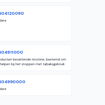
404120090
dere
404911000
oducten bevattende nicotine, bestemd om
 helpen bij het stoppen met tabaksgebruik
404990000
dere