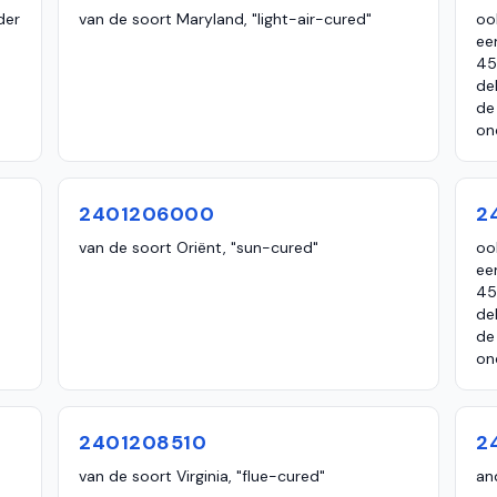
der
van de soort Maryland, "light-air-cured"
oo
ee
45
de
de
on
2401206000
2
van de soort Oriënt, "sun-cured"
oo
ee
45
de
de
on
2401208510
2
van de soort Virginia, "flue-cured"
an