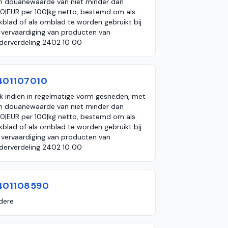
n douanewaarde van niet minder dan
0|EUR per 100|kg netto, bestemd om als
kblad of als omblad te worden gebruikt bij
 vervaardiging van producten van
derverdeling 2402 10 00
401107010
k indien in regelmatige vorm gesneden, met
n douanewaarde van niet minder dan
0|EUR per 100|kg netto, bestemd om als
kblad of als omblad te worden gebruikt bij
 vervaardiging van producten van
derverdeling 2402 10 00
401108590
dere