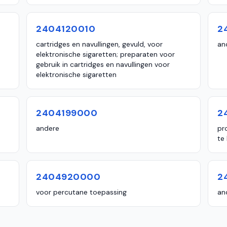
2404120010
2
cartridges en navullingen, gevuld, voor
an
elektronische sigaretten; preparaten voor
gebruik in cartridges en navullingen voor
elektronische sigaretten
2404199000
2
andere
pr
te
2404920000
2
voor percutane toepassing
an