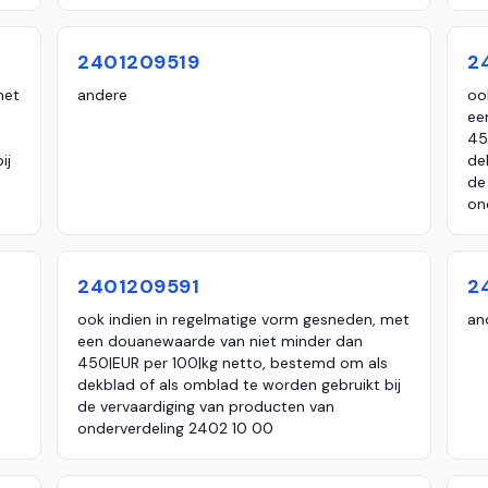
2401209519
2
met
andere
oo
ee
45
ij
de
de
on
2401209591
2
ook indien in regelmatige vorm gesneden, met
an
een douanewaarde van niet minder dan
450|EUR per 100|kg netto, bestemd om als
dekblad of als omblad te worden gebruikt bij
de vervaardiging van producten van
onderverdeling 2402 10 00