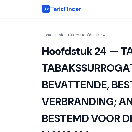
TaricFinder
Home
›
Hoofdstukken
›
Hoofdstuk 24
Hoofdstuk 24 — T
TABAKSSURROGATE
BEVATTENDE, BES
VERBRANDING; A
BESTEMD VOOR DE