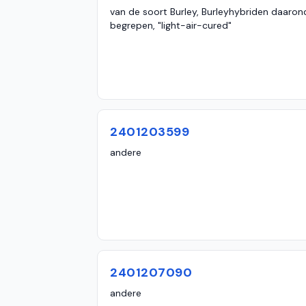
van de soort Burley, Burleyhybriden daaron
begrepen, "light-air-cured"
2401203599
andere
2401207090
andere