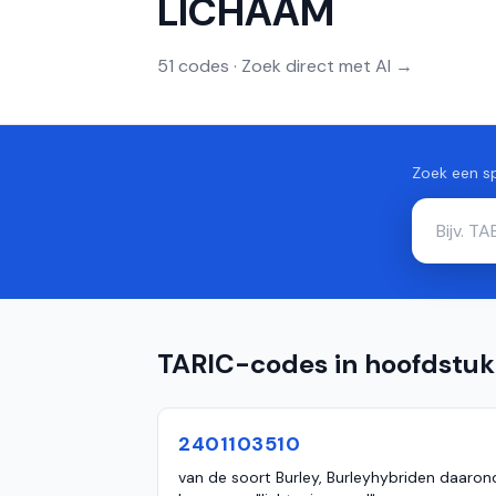
LICHAAM
51 codes · Zoek direct met AI →
Zoek een s
TARIC-codes in hoofdstuk
2401103510
van de soort Burley, Burleyhybriden daaron