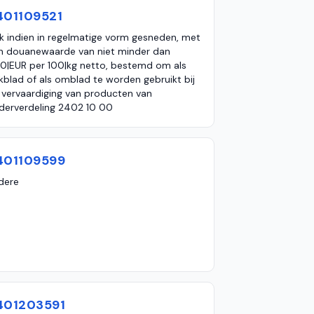
401109521
k indien in regelmatige vorm gesneden, met
n douanewaarde van niet minder dan
0|EUR per 100|kg netto, bestemd om als
kblad of als omblad te worden gebruikt bij
 vervaardiging van producten van
derverdeling 2402 10 00
401109599
dere
401203591