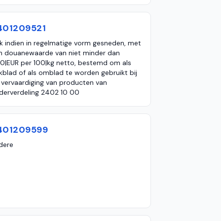
401209521
k indien in regelmatige vorm gesneden, met
n douanewaarde van niet minder dan
0|EUR per 100|kg netto, bestemd om als
kblad of als omblad te worden gebruikt bij
 vervaardiging van producten van
derverdeling 2402 10 00
401209599
dere