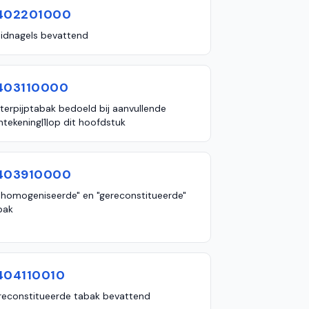
402201000
uidnagels bevattend
403110000
terpijptabak bedoeld bij aanvullende
ntekening|1|op dit hoofdstuk
403910000
ehomogeniseerde" en "gereconstitueerde"
bak
404110010
reconstitueerde tabak bevattend