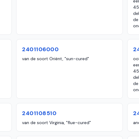
ee
45
de
de
on
2401106000
2
van de soort Oriënt, "sun-cured"
oo
ee
45
de
de
on
2401108510
2
van de soort Virginia, "flue-cured"
an