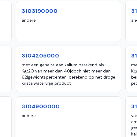
3103190000
3
andere
an
3104205000
3
met een gehalte aan kalium berekend als
me
K@2O van meer dan 40|doch niet meer dan
K@
62|gewichtspercenten, berekend op het droge
be
kristalwatervrije product
pr
3104900000
3
andere
va
am
ge
ka