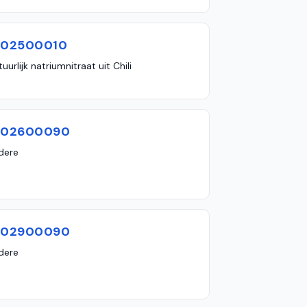
102500010
uurlijk natriumnitraat uit Chili
102600090
dere
102900090
dere