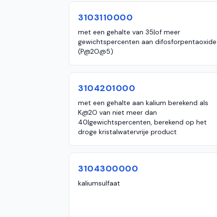
3103110000
met een gehalte van 35|of meer
gewichtspercenten aan difosforpentaoxide
(P@2O@5)
3104201000
met een gehalte aan kalium berekend als
K@2O van niet meer dan
40|gewichtspercenten, berekend op het
droge kristalwatervrije product
3104300000
kaliumsulfaat