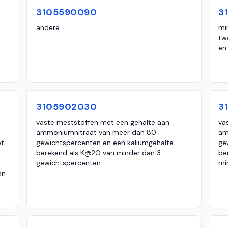
3105590090
3
andere
mi
tw
en
3105902030
3
vaste meststoffen met een gehalte aan
va
ammoniumnitraat van meer dan 80
am
et
gewichtspercenten en een kaliumgehalte
ge
berekend als K@2O van minder dan 3
be
gewichtspercenten
mi
an