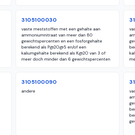
3105100030
3
vaste meststoffen met een gehalte aan
va
ammoniumnitraat van meer dan 80
am
gewichtspercenten en een fosforgehalte
ge
berekend als P@2O@5 en/of een
be
kaliumgehalte berekend als K@2O van 3 of
ka
meer doch minder dan 6 gewichtspercenten
me
3105100090
3
andere
va
am
ge
be
be
ge