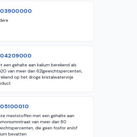
103900000
dere
104209000
t een gehalte aan kalium berekend als
2O van meer dan 62|gewichtspercenten,
rekend op het droge kristalwatervrije
oduct
105100010
ste meststoffen met een gehalte aan
moniumnitraat van meer dan 80
wichtspercenten, die geen fosfor en/of
lium bevatten