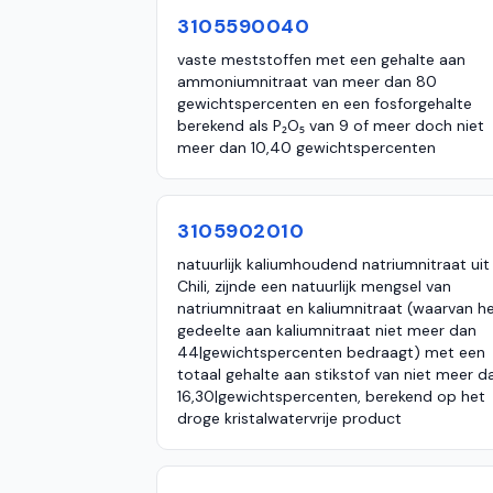
3105590040
vaste meststoffen met een gehalte aan
ammoniumnitraat van meer dan 80
gewichtspercenten en een fosforgehalte
berekend als P₂O₅ van 9 of meer doch niet
meer dan 10,40 gewichtspercenten
3105902010
natuurlijk kaliumhoudend natriumnitraat uit
Chili, zijnde een natuurlijk mengsel van
natriumnitraat en kaliumnitraat (waarvan h
gedeelte aan kaliumnitraat niet meer dan
44|gewichtspercenten bedraagt) met een
totaal gehalte aan stikstof van niet meer d
16,30|gewichtspercenten, berekend op het
droge kristalwatervrije product