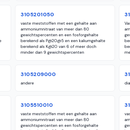
3105201050
3
vaste meststoffen met een gehalte aan
Va
ammoniumnitraat van meer dan 80
am
gewichtspercenten en een fosforgehalte
ge
e
berekend als P@2O@5 en een kaliumgehalte
be
berekend als K@2O van 6 of meer doch
be
minder dan 9 gewichtspercenten
me
3105209000
3
andere
di
3105510010
3
vaste meststoffen met een gehalte aan
va
ammoniumnitraat van meer dan 80
am
gewichtspercenten en een fosforgehalte
ge