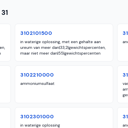
 31
3102101500
3
in waterige oplossing, met een gehalte aan
an
en,
ureum van meer dan|33,2|gewichtspercenten,
n
maar niet meer dan|55|gewichtspercenten
3102210000
3
ammoniumsulfaat
va
am
ge
3102301000
3
in waterige oplossing
an