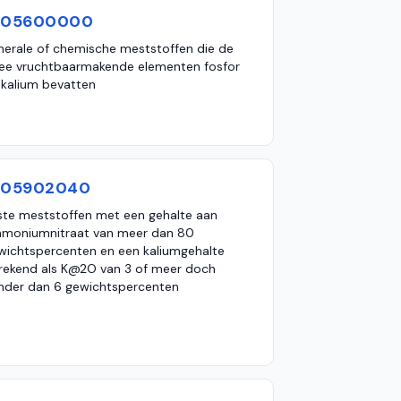
105600000
nerale of chemische meststoffen die de
ee vruchtbaarmakende elementen fosfor
 kalium bevatten
105902040
ste meststoffen met een gehalte aan
moniumnitraat van meer dan 80
wichtspercenten en een kaliumgehalte
rekend als K@2O van 3 of meer doch
nder dan 6 gewichtspercenten