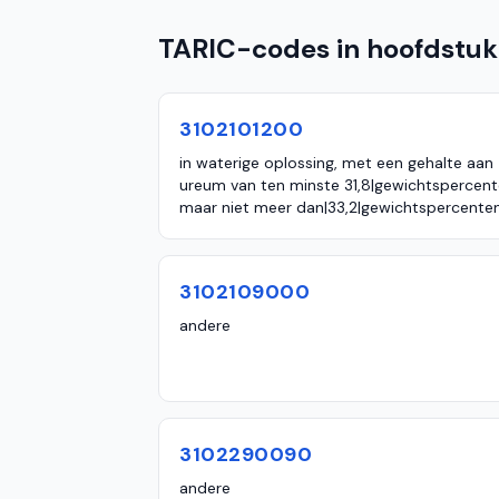
TARIC-codes in hoofdstuk
3102101200
in waterige oplossing, met een gehalte aan
ureum van ten minste 31,8|gewichtspercent
maar niet meer dan|33,2|gewichtspercente
3102109000
andere
3102290090
andere