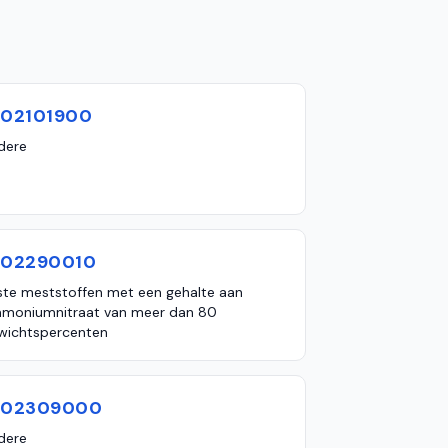
102101900
dere
102290010
ste meststoffen met een gehalte aan
moniumnitraat van meer dan 80
wichtspercenten
102309000
dere