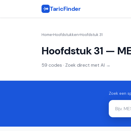
TaricFinder
Home
›
Hoofdstukken
›
Hoofdstuk 31
Hoofdstuk 31 — 
59 codes · Zoek direct met AI →
Zoek een sp