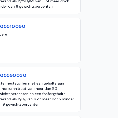
rekend als P@2O@5 van 3 of meer doch
nder dan 6 gewichtspercenten
105510090
dere
105590030
ste meststoffen met een gehalte aan
moniumnitraat van meer dan 80
wichtspercenten en een fosforgehalte
rekend als P₂O₅ van 6 of meer doch minder
n 9 gewichtspercenten