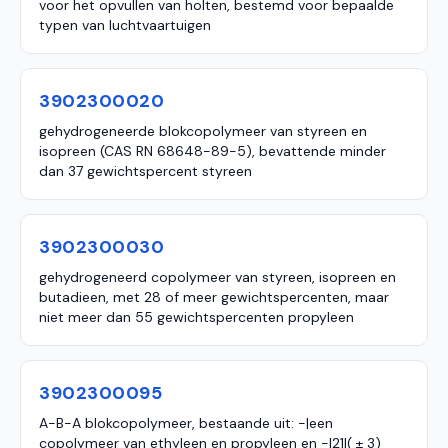
voor het opvullen van holten, bestemd voor bepaalde
typen van luchtvaartuigen
3902300020
gehydrogeneerde blokcopolymeer van styreen en
isopreen (CAS RN 68648-89-5), bevattende minder
dan 37 gewichtspercent styreen
3902300030
gehydrogeneerd copolymeer van styreen, isopreen en
butadieen, met 28 of meer gewichtspercenten, maar
niet meer dan 55 gewichtspercenten propyleen
3902300095
A-B-A blokcopolymeer, bestaande uit: -|een
copolymeer van ethyleen en propyleen en -|21|( ± 3)