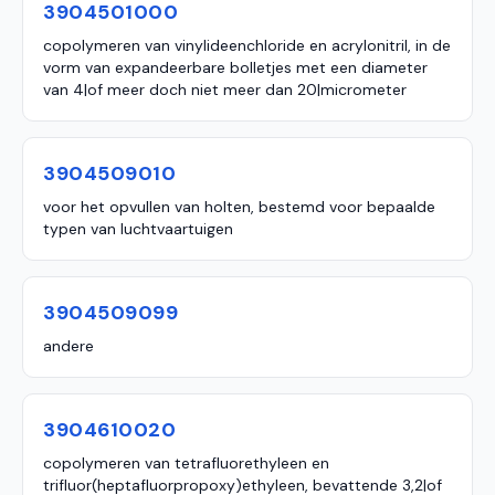
3904501000
copolymeren van vinylideenchloride en acrylonitril, in de
vorm van expandeerbare bolletjes met een diameter
van 4|of meer doch niet meer dan 20|micrometer
3904509010
voor het opvullen van holten, bestemd voor bepaalde
typen van luchtvaartuigen
3904509099
andere
3904610020
copolymeren van tetrafluorethyleen en
trifluor(heptafluorpropoxy)ethyleen, bevattende 3,2|of