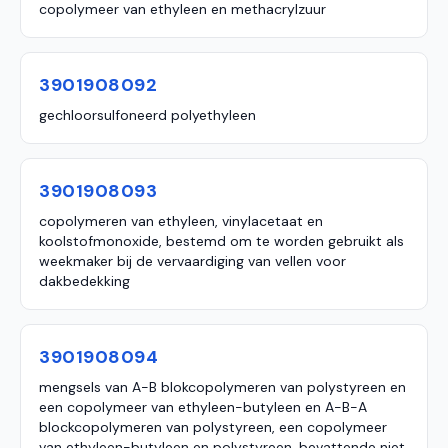
copolymeer van ethyleen en methacrylzuur
3901908092
gechloorsulfoneerd polyethyleen
3901908093
copolymeren van ethyleen, vinylacetaat en
koolstofmonoxide, bestemd om te worden gebruikt als
weekmaker bij de vervaardiging van vellen voor
dakbedekking
3901908094
mengsels van A-B blokcopolymeren van polystyreen en
een copolymeer van ethyleen-butyleen en A-B-A
blockcopolymeren van polystyreen, een copolymeer
van ethyleen-butyleen en polystyreen, bevattende niet