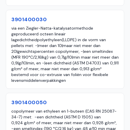
3901400030
via een Ziegler-Natta-katalysatormethode
geproduceerd octeen lineair
lagedichtheidpolyethyleen(LLDPE) in de vorm van
pellets met: -|meer dan 10|maar niet meer dan
20|gewichtspercenten copolymeer, -|een smeltindex
(MFR 190°C/2,16|kg) van 0,7|g/10|min maar niet meer dan
0,9|g/10|min, en -|een dichtheid (ASTM D4703) van 0,911
g/cm³ of meer, maar niet meer dan 0,913 g/cm³
bestemd voor co-extrusie van foliën voor flexibele
levensmiddelenverpakkingen
3901400050
copolymeer van ethyleen en 1-buteen (CAS RN 25087-
34-7) met: -een dichtheid (ASTM D 1505) van
0,924 g/cm³ of meer, maar niet meer dan 0,928 g/cm³,
-een smeltindex (190 °C/2,16 kg) van 48 g/10 min maar