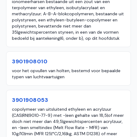
ionomeerharsen bestaande uit een zout van een
terpolymeer van ethyleen, isobutylacrylaat en
methacrylzuur; A-B-A-blokcopolymeren, bestaande uit
polystyreen, een ethyleen-butyleen-copolymeer en
polystyreen, bevattende niet meer dan
35|gewichtspercenten styreen, in een van de vormen
bedoeld bij aantekening|6, onder b), op dit hoofdstuk
3901908010
voor het opvullen van holten, bestemd voor bepaalde
typen van luchtvaartuigen
3901908053
copolymeer van uitsluitend ethyleen en acrylzuur
(CAS|RN|9010-77-9) met -|een gehalte van 18,5|of meer
doch niet meer dan 49,5|gewichtspercenten acrylzuur,
en -|een smeltindex (Melt Flow Rate - MFR) van
10g/10|min (MFR 125|°C/2,16|kg, ASTM D1238) of meer