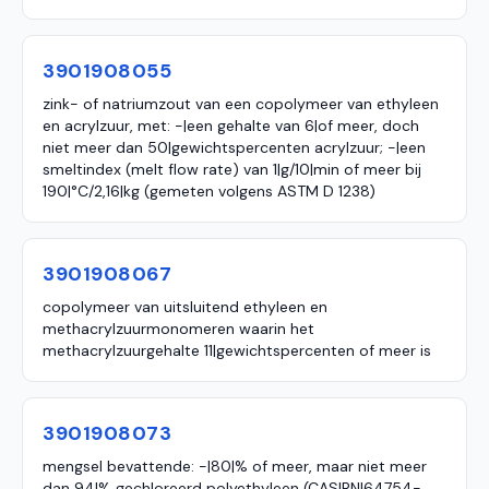
3901908055
zink- of natriumzout van een copolymeer van ethyleen
en acrylzuur, met: -|een gehalte van 6|of meer, doch
niet meer dan 50|gewichtspercenten acrylzuur; -|een
smeltindex (melt flow rate) van 1|g/10|min of meer bij
190|°C/2,16|kg (gemeten volgens ASTM D 1238)
3901908067
copolymeer van uitsluitend ethyleen en
methacrylzuurmonomeren waarin het
methacrylzuurgehalte 11|gewichtspercenten of meer is
3901908073
mengsel bevattende: -|80|% of meer, maar niet meer
dan 94|% gechloreerd polyethyleen (CAS|RN|64754-