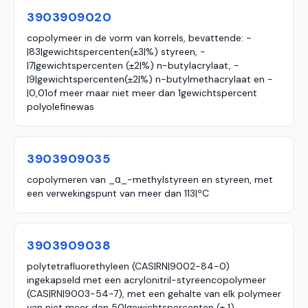
3903909020
copolymeer in de vorm van korrels, bevattende: -
|83|gewichtspercenten(±3|%) styreen, -
|7|gewichtspercenten (±2|%) n-butylacrylaat, -
|9|gewichtspercenten(±2|%) n-butylmethacrylaat en -
|0,01of meer maar niet meer dan 1gewichtspercent
polyolefinewas
3903909035
copolymeren van _α_-methylstyreen en styreen, met
een verwekingspunt van meer dan 113|ºC
3903909038
polytetrafluorethyleen (CAS|RN|9002-84-0)
ingekapseld met een acrylonitril-styreencopolymeer
(CAS|RN|9003-54-7), met een gehalte van elk polymeer
van niet meer dan 50|gewichtspercenten (± 1)