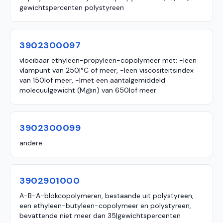
gewichtspercenten polystyreen
3902300097
vloeibaar ethyleen-propyleen-copolymeer met: -|een
vlampunt van 250|°C of meer, -|een viscositeitsindex
van 150|of meer, -|met een aantalgemiddeld
molecuulgewicht (M@n) van 650|of meer
3902300099
andere
3902901000
A-B-A-blokcopolymeren, bestaande uit polystyreen,
een ethyleen-butyleen-copolymeer en polystyreen,
bevattende niet meer dan 35|gewichtspercenten