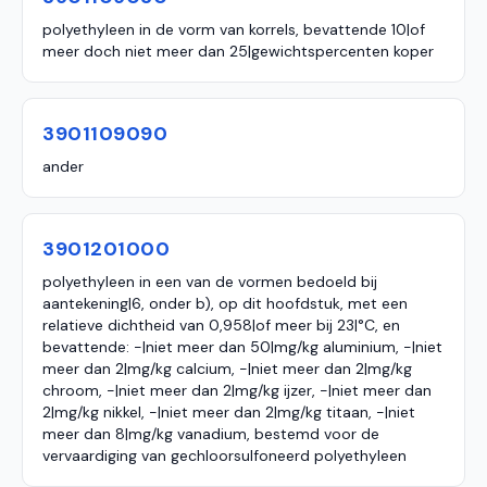
polyethyleen in de vorm van korrels, bevattende 10|of
meer doch niet meer dan 25|gewichtspercenten koper
3901109090
ander
3901201000
polyethyleen in een van de vormen bedoeld bij
aantekening|6, onder b), op dit hoofdstuk, met een
relatieve dichtheid van 0,958|of meer bij 23|°C, en
bevattende: -|niet meer dan 50|mg/kg aluminium, -|niet
meer dan 2|mg/kg calcium, -|niet meer dan 2|mg/kg
chroom, -|niet meer dan 2|mg/kg ijzer, -|niet meer dan
2|mg/kg nikkel, -|niet meer dan 2|mg/kg titaan, -|niet
meer dan 8|mg/kg vanadium, bestemd voor de
vervaardiging van gechloorsulfoneerd polyethyleen