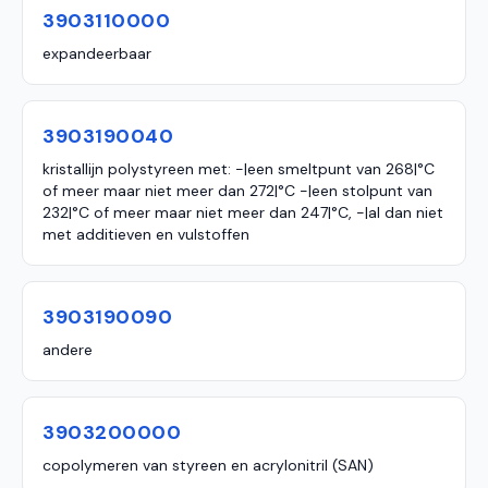
3903110000
expandeerbaar
3903190040
kristallijn polystyreen met: -|een smeltpunt van 268|°C
of meer maar niet meer dan 272|°C -|een stolpunt van
232|°C of meer maar niet meer dan 247|°C, -|al dan niet
met additieven en vulstoffen
3903190090
andere
3903200000
copolymeren van styreen en acrylonitril (SAN)