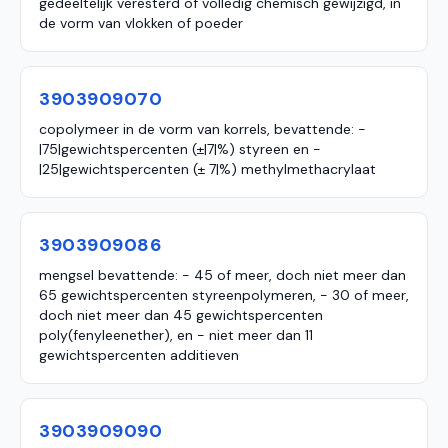
gedeeltelijk veresterd of volledig chemisch gewijzigd, in
de vorm van vlokken of poeder
3903909070
copolymeer in de vorm van korrels, bevattende: -
|75|gewichtspercenten (±|7|%) styreen en -
|25|gewichtspercenten (± 7|%) methylmethacrylaat
3903909086
mengsel bevattende: - 45 of meer, doch niet meer dan
65 gewichtspercenten styreenpolymeren, - 30 of meer,
doch niet meer dan 45 gewichtspercenten
poly(fenyleenether), en - niet meer dan 11
gewichtspercenten additieven
3903909090