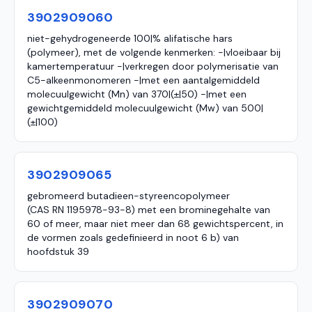
3902909060
niet-gehydrogeneerde 100|% alifatische hars
(polymeer), met de volgende kenmerken: -|vloeibaar bij
kamertemperatuur -|verkregen door polymerisatie van
C5-alkeenmonomeren -|met een aantalgemiddeld
molecuulgewicht (Mn) van 370|(±|50) -|met een
gewichtgemiddeld molecuulgewicht (Mw) van 500|
(±|100)
3902909065
gebromeerd butadieen-styreencopolymeer
(CAS RN 1195978-93-8) met een brominegehalte van
60 of meer, maar niet meer dan 68 gewichtspercent, in
de vormen zoals gedefinieerd in noot 6 b) van
hoofdstuk 39
3902909070