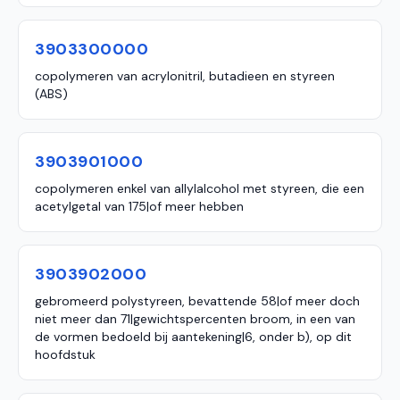
3903300000
copolymeren van acrylonitril, butadieen en styreen
(ABS)
3903901000
copolymeren enkel van allylalcohol met styreen, die een
acetylgetal van 175|of meer hebben
3903902000
gebromeerd polystyreen, bevattende 58|of meer doch
niet meer dan 71|gewichtspercenten broom, in een van
de vormen bedoeld bij aantekening|6, onder b), op dit
hoofdstuk