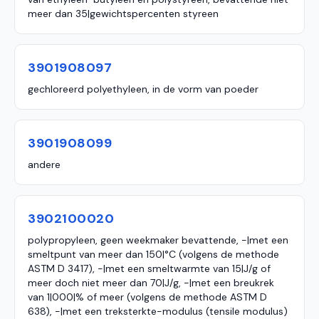
meer dan 35|gewichtspercenten styreen
3901908097
gechloreerd polyethyleen, in de vorm van poeder
3901908099
andere
3902100020
polypropyleen, geen weekmaker bevattende, -|met een
smeltpunt van meer dan 150|°C (volgens de methode
ASTM D 3417), -|met een smeltwarmte van 15|J/g of
meer doch niet meer dan 70|J/g, -|met een breukrek
van 1|000|% of meer (volgens de methode ASTM D
638), -|met een treksterkte-modulus (tensile modulus)