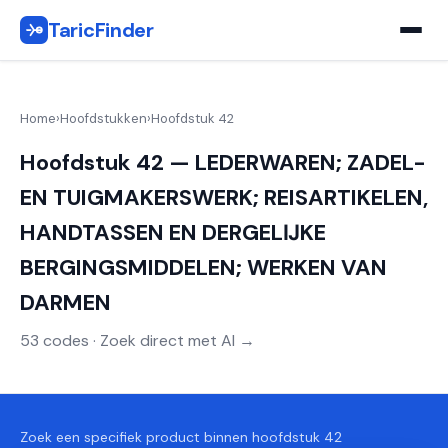
TaricFinder
Home
›
Hoofdstukken
›
Hoofdstuk 42
Hoofdstuk 42 — LEDERWAREN; ZADEL-
EN TUIGMAKERSWERK; REISARTIKELEN,
HANDTASSEN EN DERGELĲKE
BERGINGSMIDDELEN; WERKEN VAN
DARMEN
53 codes · Zoek direct met AI →
Zoek een specifiek product binnen hoofdstuk 42