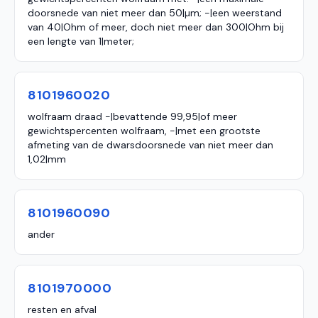
doorsnede van niet meer dan 50|µm; -|een weerstand
van 40|Ohm of meer, doch niet meer dan 300|Ohm bij
een lengte van 1|meter;
8101960020
wolfraam draad -|bevattende 99,95|of meer
gewichtspercenten wolfraam, -|met een grootste
afmeting van de dwarsdoorsnede van niet meer dan
1,02|mm
8101960090
ander
8101970000
resten en afval