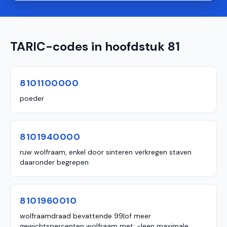
TARIC-codes in hoofdstuk 81
8101100000
poeder
8101940000
ruw wolfraam, enkel door sinteren verkregen staven
daaronder begrepen
8101960010
wolfraamdraad bevattende 99|of meer
gewichtspercenten wolfraam met: -|een maximale