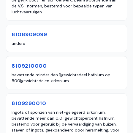
dergelijk bout- en schroefwerk, beantwoordende aan
de V.S.-normen, bestemd voor bepaalde typen van
luchtvaartuigen
8108909099
andere
8109210000
bevattende minder dan 1|gewichtsdeel hafnium op
500|gewichtsdelen zirkonium
8109290010
Ingots of sponzen van niet-gelegeerd zirkonium,
bevattende meer dan 0,01 gewichtspercent hafnium,
bestemd voor gebruik bij de vervaardiging van buizen,
staven of ingots, geëxpandeerd door hersmelting, voor