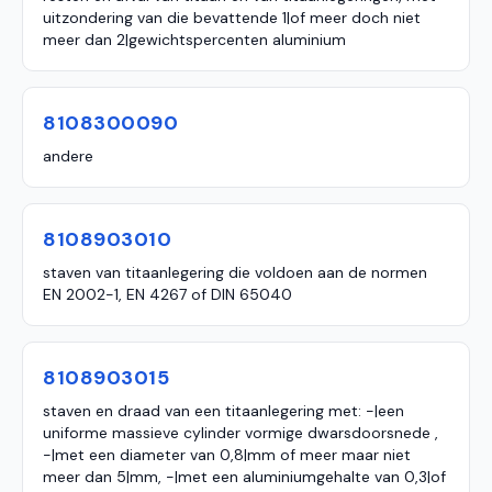
uitzondering van die bevattende 1|of meer doch niet
meer dan 2|gewichtspercenten aluminium
8108300090
andere
8108903010
staven van titaanlegering die voldoen aan de normen
EN 2002-1, EN 4267 of DIN 65040
8108903015
staven en draad van een titaanlegering met: -|een
uniforme massieve cylinder vormige dwarsdoorsnede ,
-|met een diameter van 0,8|mm of meer maar niet
meer dan 5|mm, -|met een aluminiumgehalte van 0,3|of