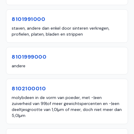
8101991000
staven, andere dan enkel door sinteren verkregen,
profielen, platen, bladen en strippen
8101999000
andere
8102100010
molybdeen in de vorm van poeder, met -|een
zuiverheid van 99|of meer gewichtspercenten en -|een
deeltjesgrootte van 1,0|µm of meer, doch niet meer dan
5,0|µm