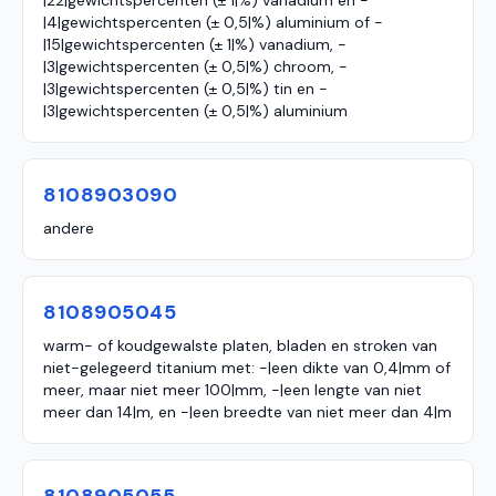
|22|gewichtspercenten (± 1|%) vanadium en -
|4|gewichtspercenten (± 0,5|%) aluminium of -
|15|gewichtspercenten (± 1|%) vanadium, -
|3|gewichtspercenten (± 0,5|%) chroom, -
|3|gewichtspercenten (± 0,5|%) tin en -
|3|gewichtspercenten (± 0,5|%) aluminium
8108903090
andere
8108905045
warm- of koudgewalste platen, bladen en stroken van
niet-gelegeerd titanium met: -|een dikte van 0,4|mm of
meer, maar niet meer 100|mm, -|een lengte van niet
meer dan 14|m, en -|een breedte van niet meer dan 4|m